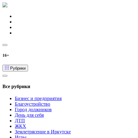
16+
Рубрики
Все рубрики
Бизнес и предприятия
Благоустройство
Город должников
День для себя
ДТП
ЖКХ
Землетрясение в Иркутске
Игры