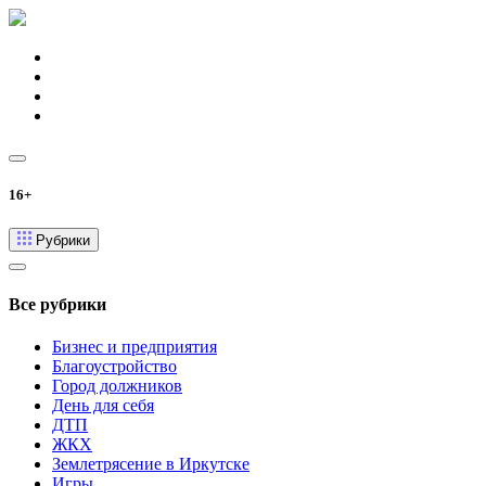
16+
Рубрики
Все рубрики
Бизнес и предприятия
Благоустройство
Город должников
День для себя
ДТП
ЖКХ
Землетрясение в Иркутске
Игры