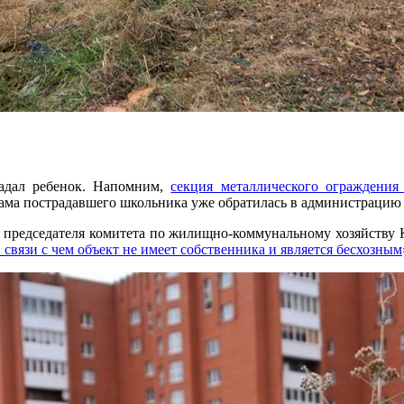
радал ребенок. Напомним,
секция металлического ограждения
ама пострадавшего школьника уже обратилась в администрацию 
теля председателя комитета по жилищно-коммунальному хозяйств
 связи с чем объект не имеет собственника и является бесхозным