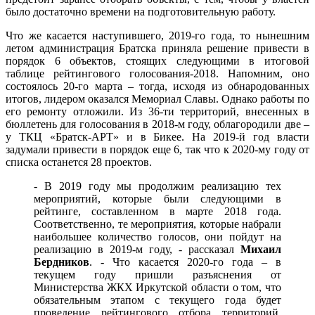
было достаточно времени на подготовительную работу.
Что же касается наступившего, 2019-го года, то нынешним
летом администрация Братска приняла решение привести в
порядок 6 объектов, стоящих следующими в итоговой
таблице рейтингового голосования-2018. Напомним, оно
состоялось 20-го марта – тогда, исходя из обнародованных
итогов, лидером оказался Мемориал Славы. Однако работы по
его ремонту отложили. Из 36-ти территорий, внесенных в
бюллетень для голосования в 2018-м году, облагородили две –
у ТКЦ «Братск-АРТ» и в Бикее. На 2019-й год власти
задумали привести в порядок еще 6, так что к 2020-му году от
списка останется 28 проектов.
- В 2019 году мы продолжим реализацию тех
мероприятий, которые были следующими в
рейтинге, составленном в марте 2018 года.
Соответственно, те мероприятия, которые набрали
наибольшее количество голосов, они пойдут на
реализацию в 2019-м году, - рассказал
Михаил
Бердников
. - Что касается 2020-го года – в
текущем году пришли разъяснения от
Министерства ЖКХ Иркутской области о том, что
обязательным этапом с текущего года будет
проведение рейтингового отбора территорий,