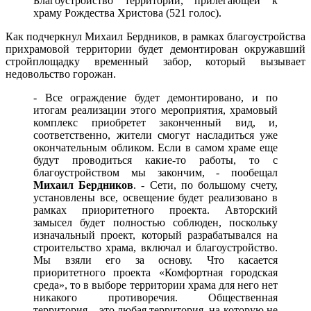
Благоустройство территории, прилегающей к
храму Рождества Христова (521 голос).
Как подчеркнул Михаил Бердников, в рамках благоустройства
прихрамовой территории будет демонтирован окружавший
стройплощадку временный забор, который вызывает
недовольство горожан.
- Все ограждение будет демонтировано, и по
итогам реализации этого мероприятия, храмовый
комплекс приобретет законченный вид, и,
соответственно, жители смогут насладиться уже
окончательным обликом. Если в самом храме еще
будут проводиться какие-то работы, то с
благоустройством мы закончим, - пообещал
Михаил Бердников
. - Сети, по большому счету,
установлены все, освещение будет реализовано в
рамках приоритетного проекта. Авторский
замысел будет полностью соблюден, поскольку
изначальный проект, который разрабатывался на
строительство храма, включал и благоустройство.
Мы взяли его за основу. Что касается
приоритетного проекта «Комфортная городская
среда», то в выборе территории храма для него нет
никакого противоречия. Общественная
территория – это любая территория, на которую не