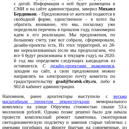
с датой. Информация о ней будет размещена в
СМИ и на сайте администрации, заверил
Михаил
Бердников
. - Предложения от жителей подаются в
свободной форме, единственное – я хотел бы
обратить внимание, что мы, поскольку уже
определили перечень в прошлом году, планомерно
идем к его реализации. Мы предложения, по
большому счету, уже все собрали, сформировали,
дизайн-проекты есть. Из этих территорий, из 28-
ми нереализованных (если мы предполагаем, что
все 6 будут реализованы в текущем году), на 2020-
й год мы определяем следующих кандидатов из
оставшихся. С
дизайн-проектами знакомимся
,
заходим на сайт, а свои предложения можно
направлять на электронную почту комитета по
градостроительству
grad@bratsk-city.ru
, либо в
902-й кабинет администрации.
Напомним, ранее архитекторы выступили с
весьма
масштабным проектом реконструкции
мемориального
комплекса на улице Обручева стоимостью свыше 53-х
миллионов рублей. Однако позже решено было для начала
провести комплексный ремонт памятника, смонтировав
светодинамическую подсветку и заменив старые таблички с
именами погибших на фронте братчан на современные, из