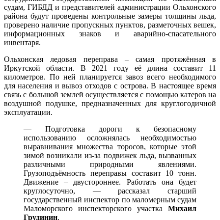
судам, ГИБДД и представителей администрации Ольхонского
района будут проведены контрольные замеры толщины льда,
проверено наличие пропускных пунктов, разметочных вешек,
информационных знаков и аварийно-спасательного
инвентаря.
Ольхонская ледовая переправа – самая протяжённая в
Иркутской области. В 2021 году её длина составит 11
километров. По ней планируется завоз всего необходимого
для населения и вывоз отходов с острова. В настоящее время
связь с большой землей осуществляется с помощью катеров на
воздушной подушке, предназначенных для круглогодичной
эксплуатации.
— Подготовка дороги к безопасному
использованию осложнялась необходимостью
выравнивания множества торосов, которые этой
зимой возникали из-за подвижек льда, вызванных
различными природными явлениями.
Грузоподъёмность переправы составит 10 тонн.
Движение – двустороннее. Работать она будет
круглосуточно, — рассказал старший
государственный инспектор по маломерным судам
Маломорского инспекторского участка
Михаил
Грудинин
.