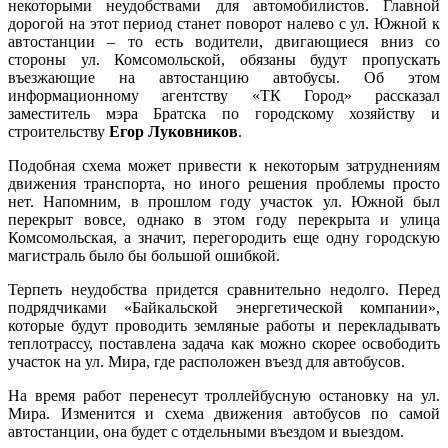
некоторыми неудобствами для автомобилистов. Главной
дорогой на этот период станет поворот налево с ул. Южной к
автостанции – то есть водители, двигающиеся вниз со
стороны ул. Комсомольской, обязаны будут пропускать
въезжающие на автостанцию автобусы. Об этом
информационному агентству «ТК Город» рассказал
заместитель мэра Братска по городскому хозяйству и
строительству
Егор Луковников
.
Подобная схема может привести к некоторым затруднениям
движения транспорта, но иного решения проблемы просто
нет. Напомним, в прошлом году участок ул. Южной был
перекрыт вовсе, однако в этом году перекрыта и улица
Комсомольская, а значит, перегородить еще одну городскую
магистраль было бы большой ошибкой.
Терпеть неудобства придется сравнительно недолго. Перед
подрядчиками «Байкальской энергетической компании»,
которые будут проводить земляные работы и перекладывать
теплотрассу, поставлена задача как можно скорее освободить
участок на ул. Мира, где расположен въезд для автобусов.
На время работ перенесут троллейбусную остановку на ул.
Мира. Изменится и схема движения автобусов по самой
автостанции, она будет с отдельными въездом и выездом.