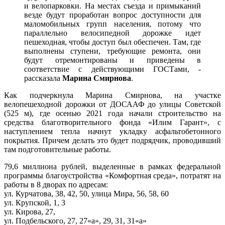
и велопарковки. На местах съезда и примыканий
везде будут проработан вопрос доступности для
маломобильных групп населения, потому что
параллельно велосипедной дорожке идет
пешеходная, чтобы доступ был обеспечен. Там, где
выполнены ступени, требующие ремонта, они
будут отремонтированы и приведены в
соответствие с действующими ГОСТами, -
рассказала
Марина Смирнова
.
Как подчеркнула Марина Смирнова, на участке
велопешеходной дорожки от ДОСААФ до улицы Советской
(525 м), где осенью 2021 года начали строительство на
средства благотворительного фонда «Илим Гарант», с
наступлением тепла начнут укладку асфальтобетонного
покрытия. Причем делать это будет подрядчик, проводивший
там подготовительные работы.
79,6 миллиона рублей, выделенные в рамках федеральной
программы благоустройства «Комфортная среда», потратят на
работы в 8 дворах по адресам:
ул. Курчатова, 38, 42, 50, улица Мира, 56, 58, 60
ул. Крупской, 1, 3
ул. Кирова, 27,
ул. Подбельского, 27, 27«а», 29, 31, 31«а»