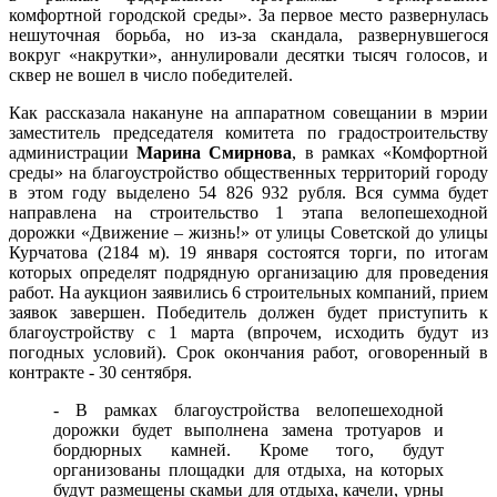
комфортной городской среды». За первое место развернулась
нешуточная борьба, но из-за скандала, развернувшегося
вокруг «накрутки», аннулировали десятки тысяч голосов, и
сквер не вошел в число победителей.
Как рассказала накануне на аппаратном совещании в мэрии
заместитель председателя комитета по градостроительству
администрации
Марина Смирнова
, в рамках «Комфортной
среды» на благоустройство общественных территорий городу
в этом году выделено 54 826 932 рубля. Вся сумма будет
направлена на строительство 1 этапа велопешеходной
дорожки «Движение – жизнь!» от улицы Советской до улицы
Курчатова (2184 м). 19 января состоятся торги, по итогам
которых определят подрядную организацию для проведения
работ. На аукцион заявились 6 строительных компаний, прием
заявок завершен. Победитель должен будет приступить к
благоустройству с 1 марта (впрочем, исходить будут из
погодных условий). Срок окончания работ, оговоренный в
контракте - 30 сентября.
- В рамках благоустройства велопешеходной
дорожки будет выполнена замена тротуаров и
бордюрных камней. Кроме того, будут
организованы площадки для отдыха, на которых
будут размещены скамьи для отдыха, качели, урны