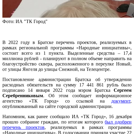
Фото: ИА "ТК Город"
В 2022 году в Братске перечень проектов, реализуемых в
рамках региональной программы «Народные инициативы»,
состоит всего из 1 пункта. Выделенные средства – 17,4
миллиона рублей - планируют в полном объеме направить на
благоустройство сквера, расположенного в переулке Новый,
от улицы Янгеля до улицы Снежной, на Телецентре.
Постановление администрации Братска об утверждении
расходных обязательств на сумму 17 441 861 рубль было
подписано 14 января 2022 года мэром Братска
Сергеем
Серебренниковым
. Об этом сообщает информационное
агентство «ТК Город» со ссылкой на
документ
,
опубликованный на сайте городской администрации.
Напомним, как ранее сообщало ИА «ТК Город», 16 декабря
прошло собрание граждан, по итогам которого
был одобрен
перечень проектов
, реализуемых в рамках программы
«Народные инициативы». В голосовании приняли участие 22