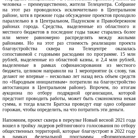
человека – преимущественно, жители Телецентра. Собрание
на этот раз проводилось исключительно в Центральном
районе, хотя в прежние годы обсуждение проектов проходило
параллельно в в Центральном, Падунском и Правобережном
районах города. Средства, выделенные из областного и
местного бюджетов в последние годы также старались более
или менее равномерно распределять между жилыми
районами. Но на этот раз стоимость реализации проекта
благоустройства сквера на Телецентре оказалась
сопоставимой с годовыми расходами по программе. 15 млн
рублей, выделенные из областной казны, и 2,4 млн рублей,
выделенные в рамках софинансирования из местного
бюджета, целиком направили на 1 мероприятие (к слову, так
делают не впервые – несколько лет назад весь объем средств
по «Народным инициативам» потратили на благоустройство
автостанции в Центральном районе). Впрочем, по итогам
аукциона по отбору подрядной организации, которой
предстоит проводить работы, может быть сэкономлена некая
сумма, и тогда власти Братска проведут еще одно собрание
горожан, чтобы определить, на что потратить эти деньги.
Напомним, проект сквера в переулке Новый весной 2021 года
вошел в тройку лидеров рейтингового голосования по отбору
общественных территорий, которые благоустроят в 2022 году
в рамках федеральной программы «Формирование