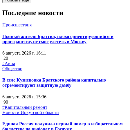
Показать ещё
Последние новости
Происшествия
Пьяный житель Братска, плохо ориентирующийся в
пространстве, не смог улететь в Москву
6 августа 2026 г. 16:11
20
#Авиа
Общество
В селе Кузнецовка Братского района капитально
отремонтируют защитную дамбу
6 августа 2026 г. 15:36
90
#Капитальный ремонт
Новости Иркутской области
Единая Россия получила первый номер в избирательном
бюллетене на выборах в Госдуму