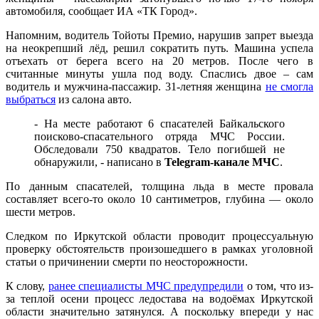
автомобиля, сообщает ИА «ТК Город».
Напомним, водитель Тойоты Премио, нарушив запрет выезда
на неокрепший лёд, решил сократить путь. Машина успела
отъехать от берега всего на 20 метров. После чего в
считанные минуты ушла под воду. Спаслись двое – сам
водитель и мужчина-пассажир. 31-летняя женщина
не смогла
выбраться
из салона авто.
- На месте работают 6 спасателей Байкальского
поисково-спасательного отряда МЧС России.
Обследовали 750 квадратов. Тело погибшей не
обнаружили, - написано в
Telegram-канале МЧС
.
По данным спасателей, толщина льда в месте провала
составляет всего-то около 10 сантиметров, глубина — около
шести метров.
Следком по Иркутской области проводит процессуальную
проверку обстоятельств произошедшего в рамках уголовной
статьи о причинении смерти по неосторожности.
К слову,
ранее специалисты МЧС предупредили
о том, что из-
за теплой осени процесс ледостава на водоёмах Иркутской
области значительно затянулся. А поскольку впереди у нас