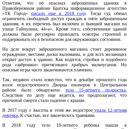
Отметим, что об опасных заброшенных зданиях в
Правобережном районе Братска информационное агентство
«ТК Город»
писало еще в 2018 году
. Тогда суд обязал
ограничить свободный доступ граждан к пяти заброшенным
зданиям, в их перечень был включен и бывший магазин на
улице Гайнулина, 44«а». Кроме того, собственники зданий
должны были регулярно проводить осмотры строений и
поддерживать их в безопасном для окружающих состоянии.
На деле вокруг заброшенного магазина стоит деревянное
ограждение, местами доски выломаны, и для всех желающих
открыт доступ к зданию. Как водится, стройки и подобного
рода «заброшки» притягивают храбрых мальчуганов. Но
опасные игры часто заканчиваются плачевно.
Так, недавно стало известно, что в декабре прошлого года
возле недостроенного Дворца пионеров в Центральном
районе было обнаружено
тело 15-летнего подростка.
Следствие по делу еще ведется, но предполагают, что
причиной смерти стало падение с крыши.
В 2017 году с высоты в этом же недострое
упала 12-летняя
девочка.
К счастью, все закончилось травмами.
В 2018 году тело 10-летнего ребенка нашли в