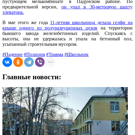
пустующем мелькомбинате в Падунском районе. По
предварительной версии,
он упал в 30-метровую шахту
элеватора.
В мае этого же года
11-летняя школьница делала селфи на
крыше одного из полуразрушенных цехов
на территории
бывшего завода железобетонных изделий. Спускаясь с
высоты, она не удержалась и упала на бетонный пол,
усыпанный строительным мусором.
#Падение
#Полиция
#Травма
#Школьник
Главные новости: