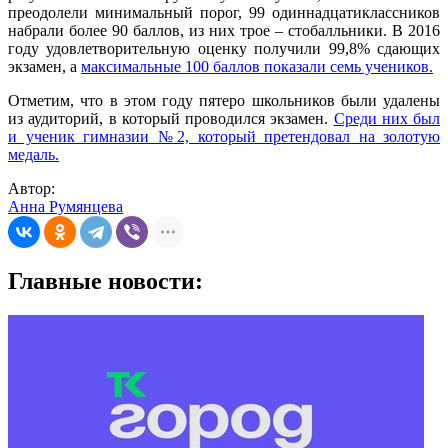
преодолели минимальный порог, 99 одиннадцатиклассников
набрали более 90 баллов, из них трое – стобалльники. В 2016
году удовлетворительную оценку получили 99,8% сдающих
экзамен, а
максимальные 100 баллов показали семь учеников.
Отметим, что в этом году пятеро школьников были удалены
из аудиторий, в который проводился экзамен.
Среди них был
и ученик гимназии №2, который претендовал на золотую
медаль.
Автор:
Анна Румянцева
Главные новости: