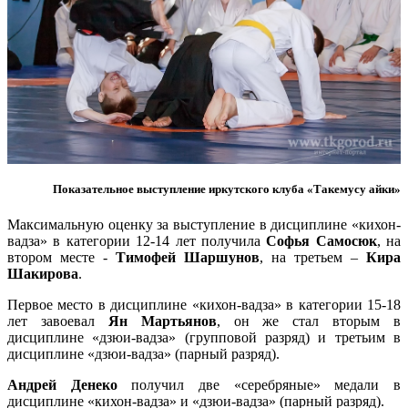
Показательное выступление иркутского клуба «Такемусу айки»
Максимальную оценку за выступление в дисциплине «кихон-
вадза» в категории 12-14 лет получила
Софья Самосюк
, на
втором месте -
Тимофей Шаршунов
, на третьем –
Кира
Шакирова
.
Первое место в дисциплине «кихон-вадза» в категории 15-18
лет завоевал
Ян Мартьянов
, он же стал вторым в
дисциплине «дзюи-вадза» (групповой разряд) и третьим в
дисциплине «дзюи-вадза» (парный разряд).
Андрей Денеко
получил две «серебряные» медали в
дисциплине «кихон-вадза» и «дзюи-вадза» (парный разряд).