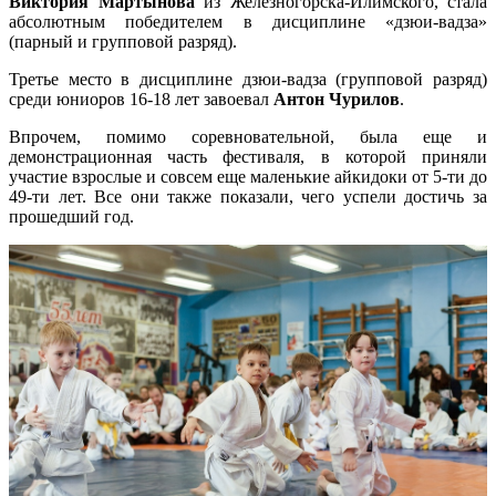
Виктория Мартынова
из Железногорска-Илимского, стала
абсолютным победителем в дисциплине «дзюи-вадза»
(парный и групповой разряд).
Третье место в дисциплине дзюи-вадза (групповой разряд)
среди юниоров 16-18 лет завоевал
Антон Чурилов
.
Впрочем, помимо соревновательной, была еще и
демонстрационная часть фестиваля, в которой приняли
участие взрослые и совсем еще маленькие айкидоки от 5-ти до
49-ти лет. Все они также показали, чего успели достичь за
прошедший год.