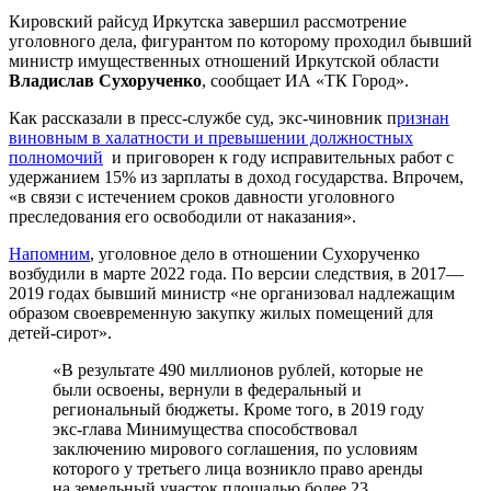
Кировский райсуд Иркутска завершил рассмотрение
уголовного дела, фигурантом по которому проходил бывший
министр имущественных отношений Иркутской области
Владислав Сухорученко
, сообщает ИА «ТК Город».
Как рассказали в пресс-службе суд, экс-чиновник п
ризнан
виновным в халатности и превышении должностных
полномочий
и приговорен к году исправительных работ с
удержанием 15% из зарплаты в доход государства. Впрочем,
«в связи с истечением сроков давности уголовного
преследования его освободили от наказания».
Напомним
, уголовное дело в отношении Сухорученко
возбудили в марте 2022 года. По версии следствия, в 2017—
2019 годах бывший министр «не организовал надлежащим
образом своевременную закупку жилых помещений для
детей-сирот».
«В результате 490 миллионов рублей, которые не
были освоены, вернули в федеральный и
региональный бюджеты. Кроме того, в 2019 году
экс-глава Минимущества способствовал
заключению мирового соглашения, по условиям
которого у третьего лица возникло право аренды
на земельный участок площадью более 23