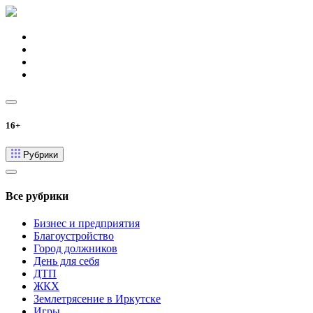
16+
Рубрики
Все рубрики
Бизнес и предприятия
Благоустройство
Город должников
День для себя
ДТП
ЖКХ
Землетрясение в Иркутске
Игры