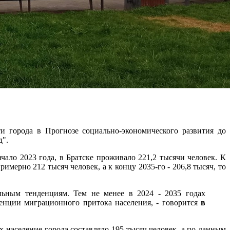
ти города в Прогнозе социально-экономического развития до
д".
чало 2023 года, в Братске проживало 221,2 тысячи человек. К
имерно 212 тысяч человек, а к концу 2035-го - 206,8 тысяч, то
льным тенденциям. Тем не менее в 2024 - 2035 годах
денции миграционного притока населения, - говорится
в
х население города составляло 195 тысяч человек, а по данным