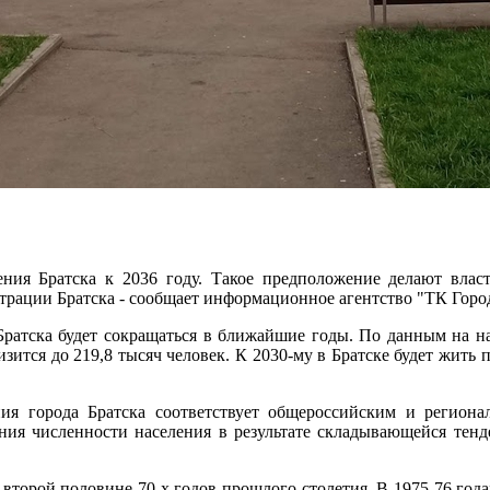
ения Братска к 2036 году. Такое предположение делают влас
трации Братска - сообщает информационное агентство "ТК Горо
Братска будет сокращаться в ближайшие годы. По данным на на
зится до 219,8 тысяч человек. К 2030-му в Братске будет жить пр
.
ия города Братска соответствует общероссийским и региона
ния численности населения в результате складывающейся тен
 второй половине 70-х годов прошлого столетия. В 1975-76 года