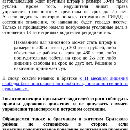
автовладельцев ждет крупный штраф в размере 30-ти тысяч
рублей. Кроме того, нарушителя лишат права
управления транспортным средством на срок до 2-х лет.
А если водитель повторно попался сотрудникам ГИБДД в
состоянии опьянения, то наказание будет гораздо жестче.
Только за прошедшую неделю возбуждены уголовные дела в
отношении 13-ти нетрезвых водителей-рецидивистов.
Наказанием для виновного может стать штраф в
размере от 200-от тысяч до 300 тысяч рублей, либо
обязательные работы на срок до 480 часов, либо
принудительные работы на срок до 2-х лет, либо
лишение свободы на срок до двух лет. Решение о
наказании принимает суд.
К слову, совсем недавно в Братске
к 11 месяцам лишения
свободы был приговорен автолюбитель, повторно севший за
руль пьяным.
Госавтоинспекция призывает водителей строго соблюдать
правила дорожного движения и не допускать случаев
управления транспортом в нетрезвом состоянии.
Обращаемся также к братчанам и жителям Братского
района: не оставайтесь в стороне, если
заметили подозрительное поведение водителей на проезжей