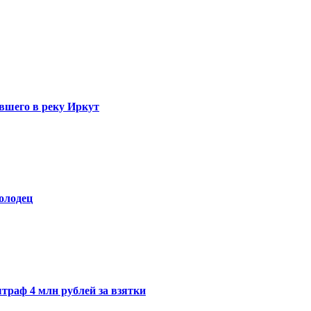
вшего в реку Иркут
олодец
траф 4 млн рублей за взятки