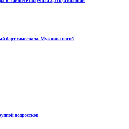
ы в Тайшете получила 3,5 года колонии
ый борт самосвала. Мужчина погиб
руппой подростков