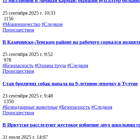
11 миллионов в личный карман: бывший бухгалтер больниц
25 сентября 2025 г. 10:33
1156
#Мошенничество
#Следком
Происшествия
В Казачинско-Ленском районе на рабочего сорвался поднят
25 сентября 2025 г. 9:52
978
#Безопасность
#Охрана труда
#Следком
Происшествия
Стая бродячих собак напала на 9-летнюю девочку в Тулуне
23 сентября 2025 г. 9:48
1350
#Безнадзорные животные
#Безопасность
#Следком
Происшествия
В Иркутске расследуют жестокое избиение двух школьниц г
31 июля 2025 г. 14:07