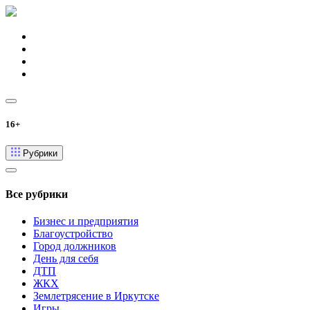
16+
Рубрики
Все рубрики
Бизнес и предприятия
Благоустройство
Город должников
День для себя
ДТП
ЖКХ
Землетрясение в Иркутске
Игры