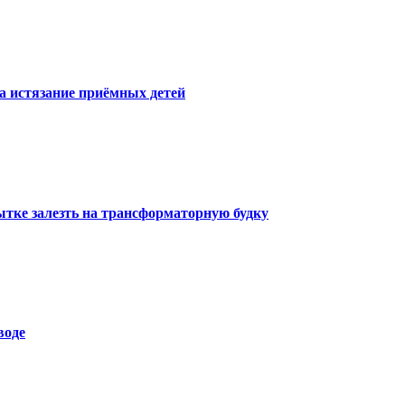
за истязание приёмных детей
ытке залезть на трансформаторную будку
воде