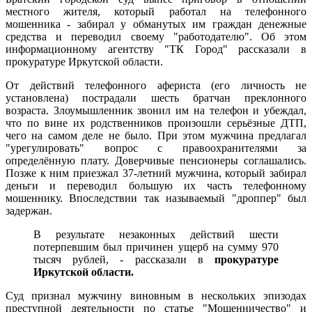
местного жителя, который работал на телефонного
мошенника - забирал у обманутых им граждан денежные
средства и переводил своему "работодателю". Об этом
информационному агентству "ТК Город" рассказали в
прокуратуре Иркутской области.
От действий телефонного афериста (его личность не
установлена) пострадали шесть братчан преклонного
возраста. Злоумышленник звонил им на телефон и убеждал,
что по вине их родственников произошли серьёзные ДТП,
чего на самом деле не было. При этом мужчина предлагал
"урегулировать" вопрос с правоохранителями за
определённую плату. Доверчивые пенсионеры соглашались.
Позже к ним приезжал 37-летний мужчина, который забирал
деньги и переводил большую их часть телефонному
мошеннику. Впоследствии так называемый "дроппер" был
задержан.
В результате незаконных действий шести
потерпевшим был причинен ущерб на сумму 970
тысяч рублей, - рассказали в
прокуратуре
Иркутской области.
Суд признал мужчину виновным в нескольких эпизодах
преступной деятельности по статье "Мошенничество" и