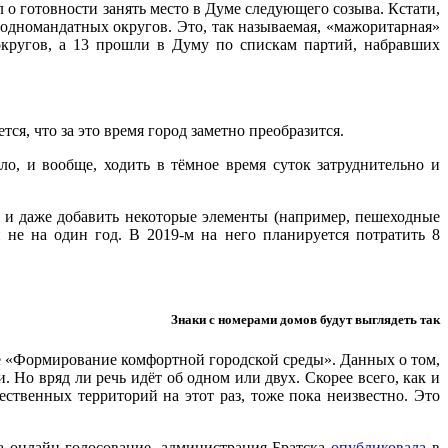
 о готовности занять место в Думе следующего созыва. Кстати,
и одномандатных округов. Это, так называемая, «мажоритарная»
округов, а 13 прошли в Думу по спискам партий, набравших
ся, что за это время город заметно преобразится.
ло, и вообще, ходить в тёмное время суток затруднительно и
ю и даже добавить некоторые элементы (например, пешеходные
не на один год. В 2019-м на него планируется потратить 8
Знаки с номерами домов будут выглядеть так
е «Формирование комфортной городской среды». Данных о том,
 Но вряд ли речь идёт об одном или двух. Скорее всего, как и
ественных территорий на этот раз, тоже пока неизвестно. Это
а онлайн-голосование, администрация Братска
опубликовала
в