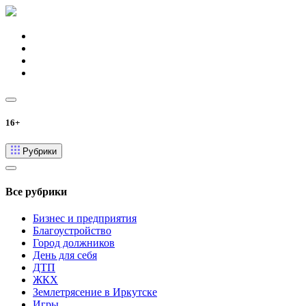
16+
Рубрики
Все рубрики
Бизнес и предприятия
Благоустройство
Город должников
День для себя
ДТП
ЖКХ
Землетрясение в Иркутске
Игры