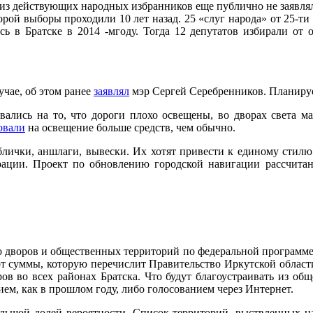
то из действующих народных избранников еще публично не заявлял
торой выборы проходили 10 лет назад. 25 «слуг народа» от 25-т
ь в Братске в 2014 -мгоду. Тогда 12 депутатов избирали от 
учае, об этом ранее
заявлял
мэр Сергей Серебренников. Планирует
вались на то, что дороги плохо освещены, во дворах света ма
овали
на освещение больше средств, чем обычно.
блички, аншлаги, вывески. Их хотят привести к единому стил
ции. Проект по обновлению городской навигации рассчитан 
во дворов и общественных территорий по федеральной программ
 от суммы, которую перечислит Правительство Иркутской области.
ров во всех районах Братска. Что будут благоустраивать из общ
ем, как в прошлом году, либо голосованием через Интернет.
ольшой долей вероятности. Список территорий, выствленных н