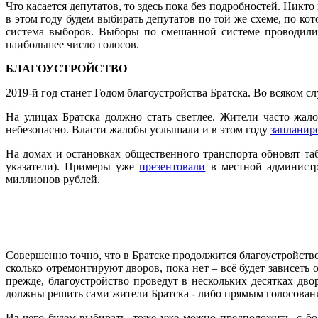
Что касается депутатов, то здесь пока без подробностей. Ник
в этом году будем выбирать депутатов по той же схеме, по ко
система выборов. Выборы по смешанной системе проводилис
наибольшее число голосов.
БЛАГОУСТРОЙСТВО
2019-й год станет Годом благоустройства Братска. Во всяком сл
На улицах Братска должно стать светлее. Жители часто жало
небезопасно. Власти жалобы услышали и в этом году
запланир
На домах и остановках общественного транспорта обновят та
указатели). Примеры уже
презентовали
в местной администра
миллионов рублей.
Совершенно точно, что в Братске продолжится благоустройст
сколько отремонтируют дворов, пока нет – всё будет зависеть
прежде, благоустройство проведут в нескольких десятках дво
должны решить сами жители Братска - либо прямым голосовани
Из чего будем выбирать, тоже уже можно предположить, с б